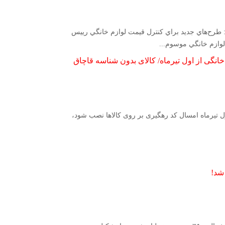
د: طرح‌هاي جديد براي كنترل قيمت لوازم خانگي رييس
انگی از اول تیرماه/ کالای بدون شناسه قاچاق
ول تیرماه امسال کد رهگیری بر روی کالاها نصب شود،
شد!