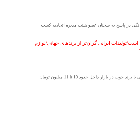
انگى در پاسخ به سخنان عضو هیئت مدیره اتحادیه کسب
ست/تولیدات ایرانی گران‌تر از برندهای جهانی/لوازم
?نایب رئیس اتحادیه لوازم خانگی گفت: یک ماشین لباسشویی ایرانی با برند خوب در بازار داخل حدود 10 تا 11 میلیون تومان