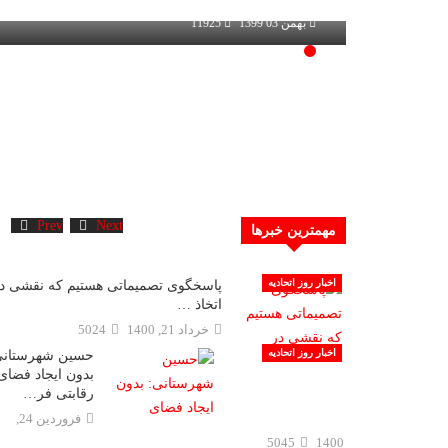
بهمن 03 1399
11925
Prev
Next
مهمترین خبرها
اخبار روز اتحادیه
پاسخگوی تصمیماتی هستیم که نقشی د
اتخاذ …
خرداد 21, 1400
5024
اخبار روز اتحادیه
حسین شهرستانی
بدون ایجاد فضای
رقابتی فر…
فروردين 24,
5045
1400