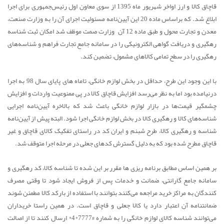
قاچاق کالا و ارز اواخر شهریور ماه 1395 از سوی معاون اول رئیس‌جمهوری برای اجرا
ابلاغ شد. که براساس ماده 20 این آیین‌نامه مسئولیت اجرای آن‌ را به وزارت صنعت،
معدن و تجارت محول و طبق ماده 12 آن وزارت صمت موظف شد امکان ثبت شناسه
رهگیری و دریافت گواهی الکترونیکی را در سامانه جامع تجارت فراهم و شناسه‌های
رهگیری را در سطح تمامی کالاهای مشمول، تضمین کند.
با این وجود این طرح، حداقل در بخش لوازم خانگی، تاماه های پایای سال 98 به اجرا
درنیامده بود اما به نظر می‌رسد افزایش قاچاق کالا در پی ممنوعیت واردات و افزایش
چشمگیر قیمت‌ها در بازار لوازم خانگی باعث شد که بالاخره آیین‌نامه اجرایی
شناسه‌های کالا و رهگیری کالا در بخش لوازم خانگی اجرا شود. البته پیش از آیین‌نامه
شناسه و رهگیری کالا، طرح شبنم و ایران کد در راستای تفکیک کالای قاچاق و غیر
قاچاق مطرح شده بود که به دلیل گسترش کدهای جعلی در مرحله اجرا متوقف شد.
بر همین اساس مطابق برنامه ریزی ها مقرر بر این شده تا شناسه کالا، کد رهگیری و
سامانه جامع گارانتی، ضمانت و خدمات پس از فروش ایجاد شود تا وقتی مصرف
کنندگان به مراکز خرید مراجعه می‌کنند بتوانند با استفاده از بارکد کالا مطمئن شوند
ضمانتنامه آن اعتبار دارد یا کالا جعلی و قاچاق است. در همین راستا خریداران
می‌توانند شناسه کالای لوازم خانگی را به شماره #7777*4* ارسال کنند تا از اصالت