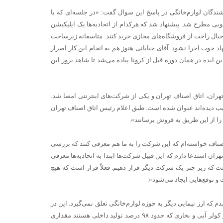
شندگان لوازم‌خانگی در پاسخ این سوال گفت: «در جلسه‌ای که با
بی مطرح شد. پیشنهاد شد که هرکدام از اتحادیه‌ها یک اپلیکیشن
 خیال راحت از فروشگاه‌های مجازی خرید کنند. متاسفانه زیرساخت
خوب اجرا نشود. آقای خیابانی هنوز هم به انجام این کار اصرار
ایده در همان دوره قبل از کرونا پیاده می‌شد تا شاهد بروز این
تهران، اتاق اصناف تهران و یکی از شرکت‌های اینترنتی امضا شد.
یب دیده‌اند عنوان شده است. طبق اعلام رئیس اتاق اصناف تهران
 را از این طریق به فروش برسانند».
اصناف خواسته‌ام که این شرکت را به ما هم معرفی کنند که بررسی
تهران استدعا دارم که این قبیل شرکت‌ها ابتدا به اتحادیه‌ها معرفی
ست که زیر چتر یک شرکت دیگر قرار دهیم. فعلاً قرار است که هیچ
و توقع‌هایی ایجاد می‌شود».
م که ارز نیمایی دیگر به حوزه لوازم‌خانگی تعلق نمی‌گیرد. این در
حالی است که به‌عنوان‌مثال یک یخچال، ۳۰ درصد ارزبری دارد. همه کالاها جز کولر آبی و بخاری که حدود ۹۸ درصد تولید داخلی هستند مقداری