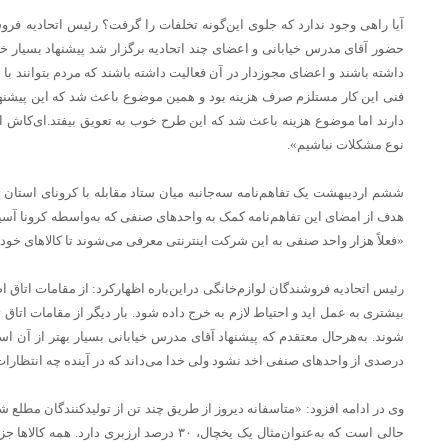
آیا راهی وجود ندارد که جلوی این‌گونه تخلفات را گرفت؟ رئیس اتحادیه فرو
حضور آقای مدرس خیابانی و اعضای چند اتحادیه برگزار شد پیشنهاد بسیار خو
داشته باشند و اعضای مجوزدار در آن فعالیت داشته باشند که مردم بتوانند با
فنی این کار مستلزم صرف هزینه بود و همین موضوع باعث شد که این پیشنهاد 
دارند اما موضوع هزینه باعث شد که این طرح خوب به تعویق بیفتد.ای‌کاش این 
نوع مشکلات نباشیم».
ششم اردیبهشت یک تفاهم‌نامه سه‌جانبه میان ستاد مقابله با کرونای استان 
هدف از امضای این تفاهم‌نامه کمک‌ به واحدهای صنفی که به‌واسطه کرونا آس
«فعلاً هزار واحد صنفی به این شرکت اینترنتی معرفی می‌شوند تا کالاهای خود
رئیس اتحادیه فروشندگان لوازم‌خانگی دراین‌باره اظهارکرد: از مقامات اتاق 
بیشتری به عمل ‌اید و احتیاط لازم به خرج داده شود. بار دیگر از مقامات اتاق 
شوند. به‌هرحال معتقدم که پیشنهاد آقای مدرس خیابانی بسیار بهتر از آن ا
درصدی از واحدهای صنفی اخد نشود ولی خدا می‌داند که در آینده چه انتظارات 
وی در ادامه افزود: «متاسفانه دیروز از طریق چند تن از تولیدکنندگان مطلع شد