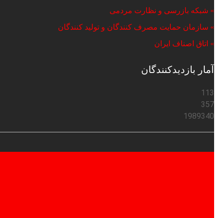
» شبکه بازرسی و نظارت مردمی
» سازمان حمایت مصرف کنندگان و تولید کنندگان
» اتاق اصناف ایران
آمار بازدیدکنندگان
113
357
1989340