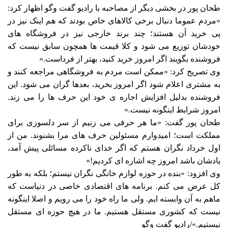
طحان پور در بخشی دیگر از مصاحبه با رادیو گفت وگو اظهار کرد:
«مردم عموما دنبال برخی کالاهای خاص بودند که هم اینک نیز در
پی خرید آن هستند؛ چند برند خارجی نیز در فروشگاه های
خودشان توزیع می شود و کلا قیمت ها همچون سابق نیست که
فروشنده بگویند اگر امروز خرید کنید، بهتر از فرداست.»
وی تصریح کرد: «ممکن است مردم به فروشگاهی مراجعه کنند و
به مشتری اعلام شود اگر امروز بخرید، بعدها گران می شود. این
فروشنده بدلیل افزایش اجاره ی خود این حرف ها را می زند.
امروز شرایط اینگونه نیست.»
طحان پور گفت: «ما هر حرفی می زنیم از سر دلسوزی برای
مملکت است؛ امیدوارم مسئولین حرف های مرا بشنوند. من از
اول خرداد نگران هستم که اگر خدای ناکرده مسائلی پیش آمد،
یادشان باشد امروز چه اشاره ای کردیم!»
وی افزود: «بنده در حوزه لوازم خانگی نگران نیستم؛ بلکه به طور
کل عرض می کنم. برنامه های اقتصادی خاصی در دنیاست که
ماهم به آن وابسته ایم. ولی ما راه خود را می رویم و اصلا اینگونه
نیست که کشوری مستقل هستیم. ما در هیچ حوزه ای مستقل
نیستیم.»/رادیو گفت وگو