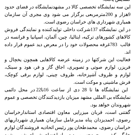
این سه نمایشگاه تخصصی کالا در مشهدنمایشگاه در فضای حدود
9هزار و 200مترمربعی برگزار می شود وی مجری آن سازمان
همیاری شهرداری های خراسان رضوی است.
در این نمایشگاه 137شرکت داخلی تولیدکننده و نمایندگی فروش
کالاهای کشورهای ترکیه، ایتالیا، چین، آلمان، اسپانیا و فرانسه در
قالب 783غرفه محصولات خود را در معرض دید عموم قرار داده
اند.
فعالیت این شرکتها در زمینه عرضه کالاهایی همچون یخچال و
فریزر، لوازم صوتی و تصویری، اجاق گاز و فر، هود و سینک،
لوازم و ظروف آشپزخانه، ظروف چینی، لوازم برقی کوچک،
فرش ماشینی و موکت است.
این نمایشگاه ها تا 28 دی از ساعت 16تا22 در محل دائمی
نمایشگاه بی المللی مشهد میزبان بازدیدکنندگان تخصصی و عموم
شهروندان خواهد بود.
گفتنی است، قربان میزرایی معاون اقتصادی استاندارخراسان
رضوی، احمدیزدان پناه مدیرعامل سازمان همیاری شهرداریهای
خراسان رضوی، محمدطحان پور رئیس اتحادیه فروشندگان لوازم
خانگی کشور، محمدحسین ودیعی از اعضای شورای شهر مشهد