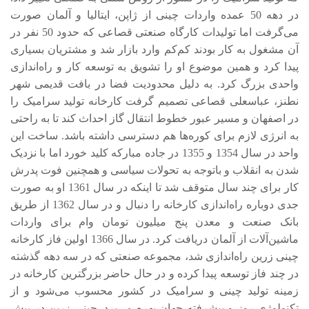
در دهه 50 عمده واردات چینی از ژاپن، ایتالیا و آلمان صورت
می‌گرفت اما تولیدات کارگاه صنعتی قصاعی که حدود 50 نفر در
آن مشغول به کار بودند کم‌کم وارد بازار شد و مشتریان بسیاری
پیدا کرد و همین موضوع او را تشویق به توسعه کار و راه‌اندازی
واحدی بزرگ کرد. به دلیل محدودیت فضا در بافت قدیمی شهر
نطنز، عباسعلی قصاعی تصمیم گرفت کارخانه تولید سرامیک را
در اصفهان و مسیر عبور خطوط انتقال گاز احداث کند تا به راحتی
به انرژی لازم برای کوره‌ها هم دسترسی داشته باشد. ساخت این
واحد در سال 1354 و 1355 در جاده مبارکه کلید خورد اما با نزدیک
شدن به انقلاب و باتوجه به تحولات سیاسی و همچنین فوت پدرش
کار برای چند سال متوقف شد تا اینکه در سال 1361 او به صورت
جدی دوباره راه‌اندازی کارخانه را دنبال و در سال 1362 از طریق
بانک صنعت و معدن پنج میلیون تومان وام برای واردات
ماشین‌آلات از آلمان دریافت کرد. در سال 1366 اولین فاز کارخانه
چینی زرین راه‌اندازی شد، مجموعه صنعتی که در سه دهه گذشته
در چند فاز توسعه پیدا کرده و در حال حاضر بزرگترین کارخانه در
زمینه تولید چینی و سرامیک در کشور محسوب می‌شود و از
تکنولوژی روز و پیشرفته جهان بهره می‌برد. چینی زرین در بیش