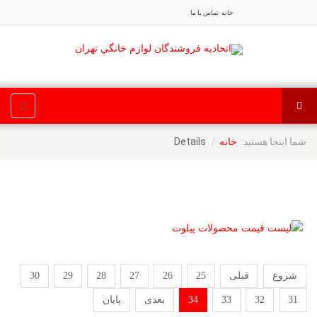
خانه
تماس با ما
شما اینجا هستید:
Details
خانه
شروع
قبلی
25
26
27
28
29
30
31
32
33
34
بعدی
پایان